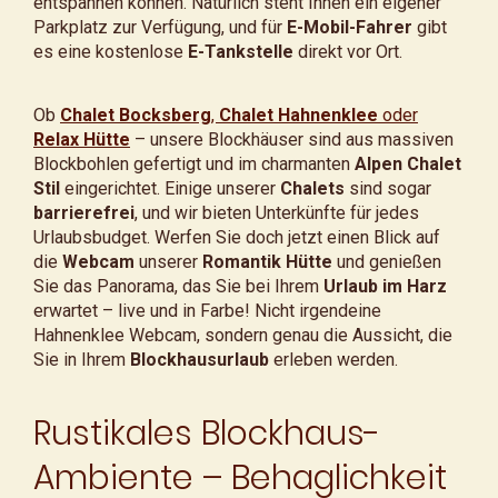
entspannen können. Natürlich steht Ihnen ein eigener
Parkplatz zur Verfügung, und für
E-Mobil-Fahrer
gibt
es eine kostenlose
E-Tankstelle
direkt vor Ort.
Ob
Chalet Bocksberg
,
Chalet Hahnenklee
oder
Relax Hütte
– unsere Blockhäuser sind aus massiven
Blockbohlen gefertigt und im charmanten
Alpen Chalet
Stil
eingerichtet. Einige unserer
Chalets
sind sogar
barrierefrei
, und wir bieten Unterkünfte für jedes
Urlaubsbudget. Werfen Sie doch jetzt einen Blick auf
die
Webcam
unserer
Romantik Hütte
und genießen
Sie das Panorama, das Sie bei Ihrem
Urlaub im Harz
erwartet – live und in Farbe! Nicht irgendeine
Hahnenklee Webcam, sondern genau die Aussicht, die
Sie in Ihrem
Blockhausurlaub
erleben werden.
Rustikales Blockhaus-
Ambiente – Behaglichkeit