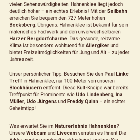
vielen Sehenswürdigkeiten. Hahnenklee liegt jedoch
deutlich höher – ein echtes Erlebnis! Mit der
Seilbahn
erreichen Sie bequem den 727 Meter hohen
Bocksberg
. Übrigens: Hahnenklee ist bekannt für sein
malerisches Fachwerk und den unverwechselbaren
Harzer Bergdorfcharme
. Das gesunde, reizarme
Klima ist besonders wohltuend für
Allergiker
und
bietet Freizeitmöglichkeiten für Jung und Alt – zu jeder
Jahreszeit.
Unser persönlicher Tipp: Besuchen Sie den
Paul Linke
Treff
in Hahnenklee, nur 100 Meter von unseren
Blockhäusern
entfernt. Diese Kult-Kneipe war bereits
Treffpunkt für Prominente wie
Udo Lindenberg
,
Ina
Müller
,
Udo Jürgens
und
Freddy Quinn
– ein echter
Geheimtipp!
Was erwartet Sie im
Naturerlebnis Hahnenklee
?
Unsere
Webcam
und
Livecam
verraten es Ihnen! Die
Bilder werden regelmäßig aktualisiert, sodass Sie